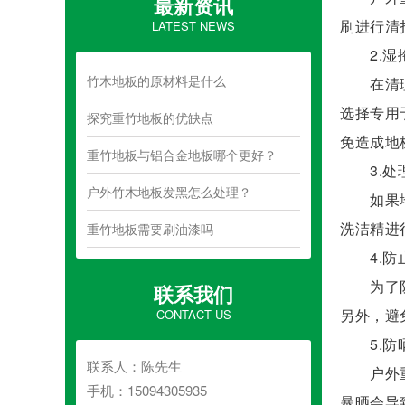
最新资讯
刷进行清
LATEST NEWS
2.湿
竹木地板的原材料是什么
在清理完
选择专用
探究重竹地板的优缺点
免造成地
重竹地板与铝合金地板哪个更好？
3.处
户外竹木地板发黑怎么处理？
如果地板
洗洁精进
重竹地板需要刷油漆吗
4.防
为了防止
联系我们
另外，避
CONTACT US
5.防
联系人：陈先生
户外重竹
手机：15094305935
暴晒会导