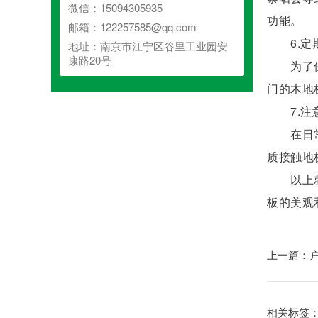
微信：15094305935
功能。
邮箱：122257585@qq.com
6.定
地址：南京市江宁区谷里工业园安
康路20号
为了保持
门的木地
7.注
在日常使
质接触地
以上就是
板的美观
上一篇：户
相关标签