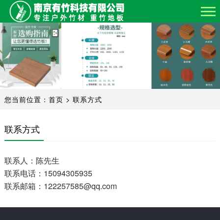
网
站
关
首
于
产
页
我
品
工
们
您当前位置：
首页
>
联系方式
中
程
工
心
案
厂
新
联系方式
例
展
闻
联
联系人：陈先生
示
资
系
联系电话：15094305935
联系邮箱：122257585@qq.com
讯
我
们