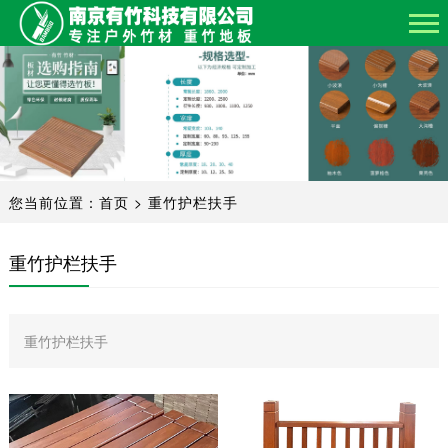
网
站
关
首
于
产
页
我
品
工
们
您当前位置：
首页
>
重竹护栏扶手
中
程
工
心
案
厂
新
重竹护栏扶手
例
展
闻
联
示
资
重竹护栏扶手
系
讯
我
们