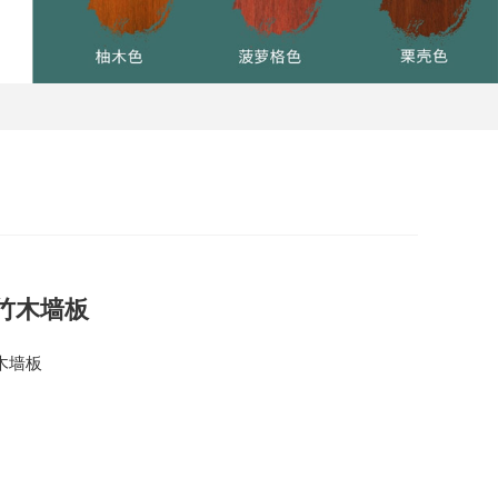
竹木墙板
木墙板